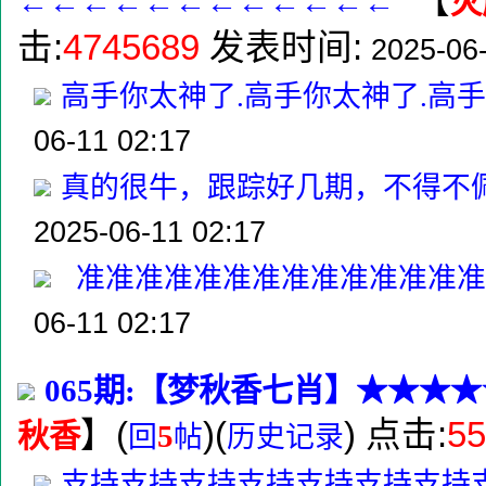
【
灭
←←←←←←←←←←←←
击:
4745689
发表时间:
2025-06-
高手你太神了.高手你太神了.高
06-11 02:17
真的很牛，跟踪好几期，不得不
2025-06-11 02:17
准准准准准准准准准准准准准准
06-11 02:17
065期:【梦秋香七肖】★★★
】
(
)(
) 点击:
55
秋香
5
回
帖
历史记录
支持支持支持支持支持支持支持