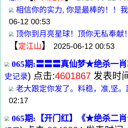
相信你的实力, 你是最棒的！！我要把
06-12 00:53
顶你到月亮星球！顶你无私奉献
【
】
定江山
2025-06-12 00:53
065期:〓〓〓真仙梦★绝杀一
) 点击:
4601867
发表时间
史记录
老大跟定你发了。料稳，准,坚。
02:17
065期:【开门红】《★绝杀二