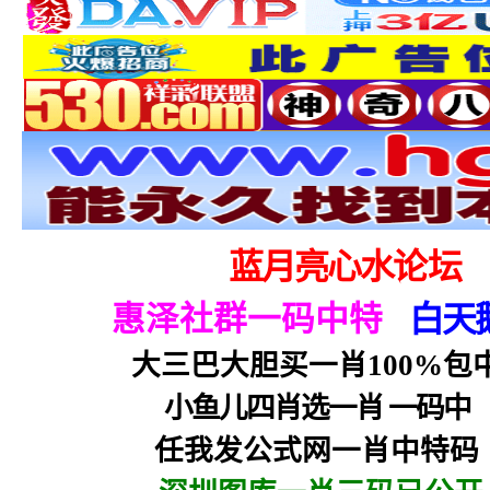
蓝月亮心水
论坛
白天
惠泽社群一码中特
大三巴大胆买一肖100%包
小
鱼儿四肖选一肖 一码中
任我发公式网一肖中特
码