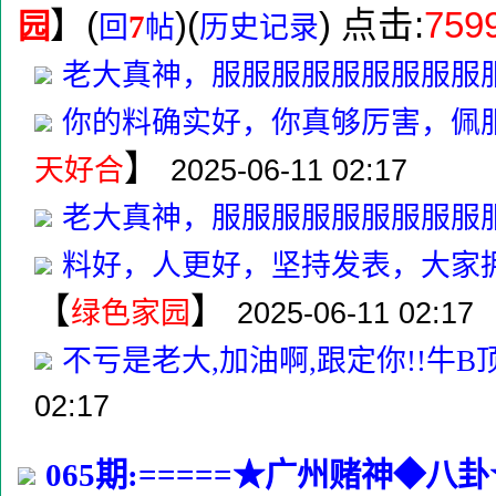
】
(
)(
) 点击:
759
园
7
回
帖
历史记录
老大真神，服服服服服服服服服
你的料确实好，你真够厉害，佩
】
天好合
2025-06-11 02:17
老大真神，服服服服服服服服服
料好，人更好，坚持发表，大家
【
】
绿色家园
2025-06-11 02:17
不亏是老大,加油啊,跟定你!!牛
02:17
065期:=====★广州赌神◆八卦