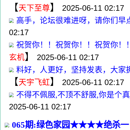
【
】
天下至尊
2025-06-11 02:17
高手，论坛很难进呀，请你们早
02:17
祝贺你！！祝贺你！！祝贺你！
】
玄机
2025-06-11 02:17
料好，人更好，坚持发表，大家
【
】
天宇飞虹
2025-06-11 02:17
不得不佩服,不顶不舒服,你是个真正
2025-06-11 02:17
065期:绿色家园★★★★绝杀一