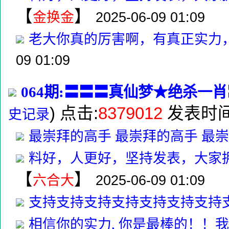
【
】
金换金
2025-06-09 01:09
老大你真的厉害啊，有真正实力
09 01:09
064期:〓〓〓真仙梦★绝杀一
) 点击:
8379012
发表时间
史记录
最崇拜的高手 最崇拜的高手 最
料好，人更好，坚持发表，大家
【
】
六合大
2025-06-09 01:09
支持支持支持支持支持支持支持
相信你的实力, 你是最棒的！！