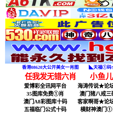
香港08620大公开美女一肖图
◣天福①码★
任我发无错六肖
小
鱼
爱博彩全讯网平台
海涛传说★论
35图库免费①肖
澳门猪八戒三
澳门A8彩图库十码
客家啊哥★论
五福临门公式十码
横财神澳门①