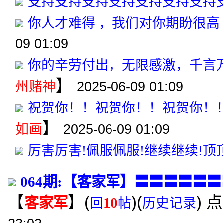
支持支持支持支持支持支持支持
你人才难得 ，我们对你期盼很高
09 01:09
你的辛劳付出，无限感激，千言
】
州赌神
2025-06-09 01:09
祝贺你！！祝贺你！！祝贺你！
】
如画
2025-06-09 01:09
厉害厉害!佩服佩服!继续继续!顶
064期:【客家军】〓〓〓〓〓
【
】
(
)(
) 
客家军
10
回
帖
历史记录