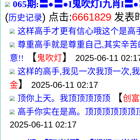
065期:〓●〓●I鬼吹灯I九肖I〓
(
) 点击:
6661829
发表时
历史记录
这样高手才更有信心哦这个是高
尊重高手就是尊重自己,其实辛苦
【
】
意!!
鬼吹灯
2025-06-11 02:1
这样的高手,我见一次我顶一次,
】
金
2025-06-11 02:17
【
顶你上天。我顶顶顶顶顶
创富
高手你实在是高。顶顶顶顶顶顶
2025-06-11 02:17