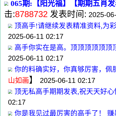
065期:【阳光福】【期期五肖发
击:
8788732
发表时间:
2025-06-
顶高手!请继续发表精准资料,为彩民带
2025-06-11 02:17
高手你实在是高。顶顶顶顶顶顶
2025-06-11 02:17
你的料确实好，你真够厉害，佩
】
山如画
2025-06-11 02:17
顶无私高手期期发表,祝天天好心
02:17
你是我见过最厉害的高手了！ 赚暴