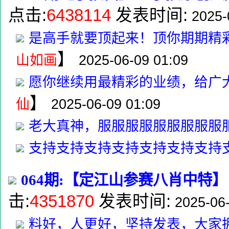
点击:
6438114
发表时间:
2025-
是高手就要顶起来！顶你期期精
】
山如画
2025-06-09 01:09
愿你继续用最精彩的业绩，给广
】
仙
2025-06-09 01:09
老大真神，服服服服服服服服服
支持支持支持支持支持支持支持
064期:【定江山参赛八肖中特】
击:
4351870
发表时间:
2025-06-
料好，人更好，坚持发表，大家