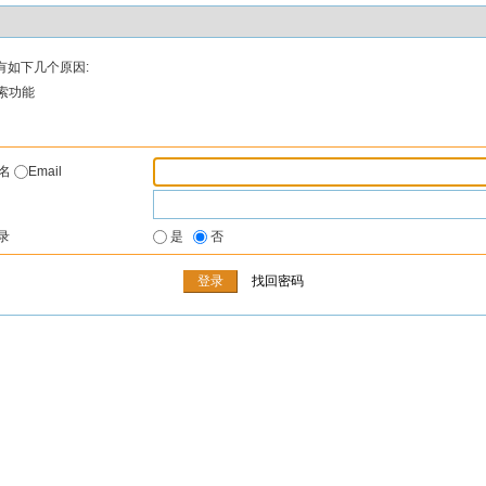
有如下几个原因:
索功能
户名
Email
录
是
否
找回密码