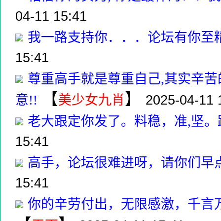
04-11 15:41
我一路支持你．．．论坛有你至
15:41
尊重高手就是尊重自己,其实辛苦
【
】
意!!
美少女九肖
2025-04-11 
老大跟定你发了。料稳，准,坚。
15:41
高手，论坛很难进呀，请你们早
15:41
你的辛劳付出，无限感激，千言