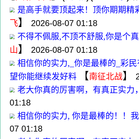
是高手就要顶起来！顶你期期精
】
飞
2026-08-07 01:18
不得不佩服,不顶不舒服,你是个真正
】
山
2026-08-07 01:18
相信你的实力,_你是最棒的_彩
【
】
望你能继续发好料
南征北战
老大你真的厉害啊，有真正实力
01:18
相信你的实力, 你是最棒的！！我要把
07 01:18