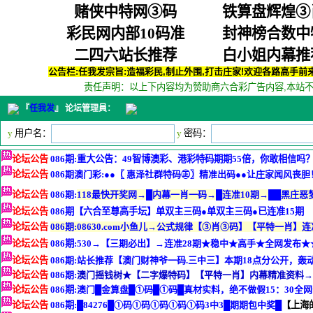
赌侠中特网③码
铁算盘辉煌③
彩民网内部10码准
封神榜合数中
二四六站长推荐
白小姐内幕推
公告栏:任我发宗旨:造福彩民,制止外围,打击庄家!欢迎各路高手
责任声明：以上下内容均为赞助商六合彩广告内容,本站不
『
任我发
』 论坛管理員：
y
用户名：
y
密码：
论坛公告
086期:
重大公告：49智博澳彩、港彩特码期期55倍，你敢相信吗
论坛公告
086期澳门彩:●●〖 惠泽社群特码㊣〗精准出码●●让庄家闻风丧胆
论坛公告
086期:
118最快开奖网→█内幕一肖一码→█连准10期→██黑庄恶
论坛公告
086期
【六合至尊高手坛】单双主三码●单双主三码●已连准15期
论坛公告
086期:
08630
.com小鱼儿→公式规律【③肖③码】【平特一肖】连
论坛公告
086期:
530→【三期必出】→连准28期★稳中★高手★全网发布★
论坛公告
086期
:
站长推荐【澳门财神爷一码.三中三】本期18点分公开，轰
论坛公告
086期:
澳门摇钱树★【二字爆特码】【平特一肖】内幕精准资料→
论坛公告
086期:
澳门█金算盘█①码█①码█真材实料，绝不做假15：30全
论坛公告
086期:
█84276█①码①码①码①码①码3中3█期期包中奖█
【上海