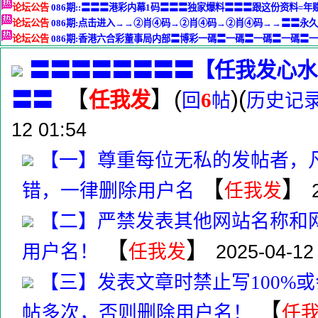
论坛公告
086期::〓〓〓港彩内幕1码〓〓〓独家爆料〓〓〓跟这份资料=年
论坛公告
086期:
点击进入→→②肖④码→②肖④码→②肖④码→→〓〓永久
论坛公告
086期:
香港六合彩董事局内部〓博彩一碼〓一碼〓一碼〓一碼〓一
〓〓〓〓〓〓〓〓【任我发心水
【
】
(
)(
任我发
〓〓
6
回
帖
历史记
12 01:54
【一】尊重每位无私的发帖者，
【
】
错，一律删除用户名
任我发
【二】严禁发表其他网站名称和
【
】
用户名！
任我发
2025-04-12
【三】发表文章时禁止写100%
【
帖多次，否则删除用户名！
任