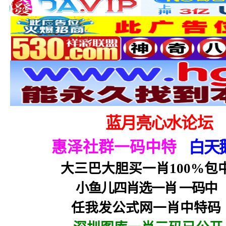
蓝月亮心水
论坛
白天
惠泽社群一码中特
大三巴大胆买一肖100%包
小
鱼儿四肖选一肖 一码中
任我发公式网一肖中特
码