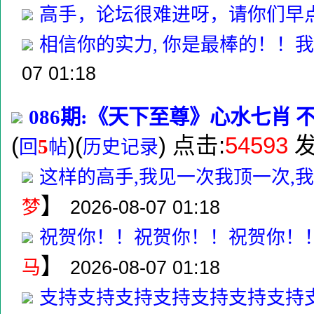
高手，论坛很难进呀，请你们早
相信你的实力, 你是最棒的！！
07 01:18
086期:《天下至尊》心水七肖
(
)(
) 点击:
54593
发
5
回
帖
历史记录
这样的高手,我见一次我顶一次,
】
梦
2026-08-07 01:18
祝贺你！！祝贺你！！祝贺你！
】
马
2026-08-07 01:18
支持支持支持支持支持支持支持