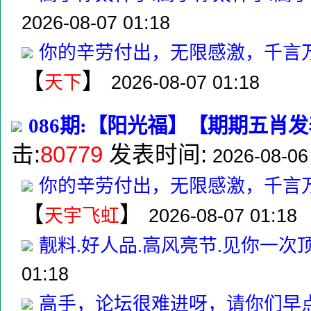
2026-08-07 01:18
你的辛劳付出，无限感激，千言
【
】
天下
2026-08-07 01:18
086期:【阳光福】【期期五肖发
击:
80779
发表时间:
2026-08-06
你的辛劳付出，无限感激，千言
【
】
天宇飞虹
2026-08-07 01:18
靓料.好人品.高风亮节.见你一次
01:18
高手，论坛很难进呀，请你们早