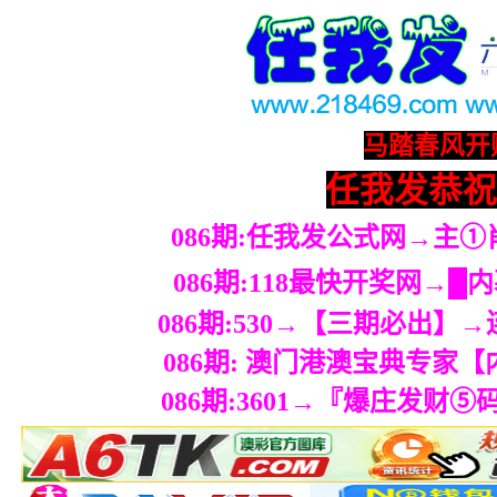
马踏春风开
任我发恭祝
086期:任我发公式网→主
086期:
118最快开奖网→█
086期:
530→【三期必出】
086期:
澳门港澳宝典专家【内
086期:
3601→『爆庄发财