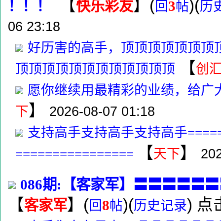
【
】
(
)(
快乐彩友
！！！
3
回
帖
历
06 23:18
好历害的高手，顶顶顶顶顶顶顶
【
顶顶顶顶顶顶顶顶顶顶顶顶
创
愿你继续用最精彩的业绩，给广
】
下
2026-08-07 01:18
支持高手支持高手支持高手========
【
】
================
天下
202
086期:【客家军】〓〓〓〓〓
【
】
(
)(
) 点
客家军
8
回
帖
历史记录