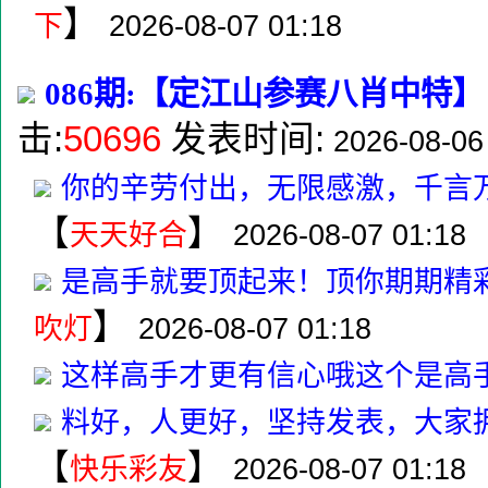
】
下
2026-08-07 01:18
086期:【定江山参赛八肖中特】
击:
50696
发表时间:
2026-08-06
你的辛劳付出，无限感激，千言
【
】
天天好合
2026-08-07 01:18
是高手就要顶起来！顶你期期精
】
吹灯
2026-08-07 01:18
这样高手才更有信心哦这个是高
料好，人更好，坚持发表，大家
【
】
快乐彩友
2026-08-07 01:18