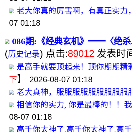
老大你真的厉害啊，有真正实力
07 01:18
086期:《经典玄机》━━〈绝
(
) 点击:
89012
发表时间
历史记录
是高手就要顶起来！顶你期期精
】
下
2026-08-07 01:18
老大真神，服服服服服服服服服
相信你的实力, 你是最棒的！！我要把
08-07 01:18
高手你太神了.高手你太神了.高