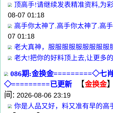
顶高手!请继续发表精准资料,为彩民带
08-07 01:18
高手你太神了.高手你太神了.高
07 01:18
老大真神，服服服服服服服服服
老大!把你的好料顶上去,让更多的人受
086期:金换金=========◇
【
金换金
◇=========已更新
间:
2026-08-06 23:19
你是人品又好，料又准有早的高