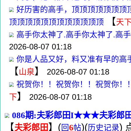
好历害的高手，顶顶顶顶顶顶顶
【
顶顶顶顶顶顶顶顶顶顶顶顶
天
高手你太神了.高手你太神了.高
2026-08-07 01:18
你是人品又好，料又准有早的高
【
】
山泉
2026-08-07 01:18
祝贺你！！祝贺你！！祝贺你！
】
下
2026-08-07 01:18
086期:夫彩郎田I★★★夫彩
【
】
(
)(
) 
夫彩郎田
6
回
帖
历史记录