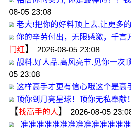
相信你的实力, 你是最棒的！！我要把
08-05 23:08
老大!把你的好料顶上去,让更多的人受
你的辛劳付出，无限感激，千言
】
门红
2026-08-05 23:08
靓料.好人品.高风亮节.见你一次
05 23:08
这样高手才更有信心哦这个是高
顶你到月亮星球！顶你无私奉献
【
】
找高手的人
2026-08-05 23:0
准准准准准准准准准准准准准准