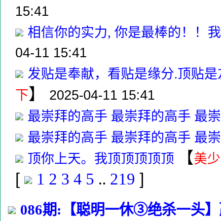
15:41
相信你的实力, 你是最棒的！！我要把
04-11 15:41
发贴是奉献，看贴是缘分.顶贴是
】
下
2025-04-11 15:41
最崇拜的高手 最崇拜的高手 最
最崇拜的高手 最崇拜的高手 最
【
顶你上天。我顶顶顶顶顶
美少
[
1
2
3
4
5
..
219
]
086期:【聪明一休③绝杀一头