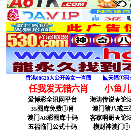
香港08620大公开美女一肖图
◣天福①码★
任我发无错六肖
小
鱼
爱博彩全讯网平台
海涛传说★论
35图库免费①肖
澳门猪八戒三
澳门A8彩图库十码
客家啊哥★论
五福临门公式十码
横财神澳门①