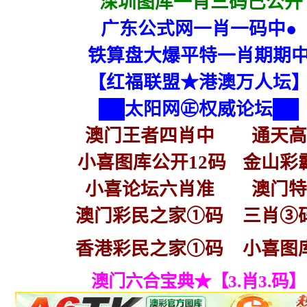
深圳图库一肖三码已公开
广东公式网一肖一码中●
铁算盘大爆平特一肖期期
【红福联盟★港澳万人坛
██太阳网㊣权威论坛██
澳门王者四肖中
通天
小喜图库公开12码
金山彩
小喜论坛六肖准
澳门
澳门彩民之家①码
三肖③
香港彩民之家①码
小喜图
澳门六合宝典★【3.肖3.