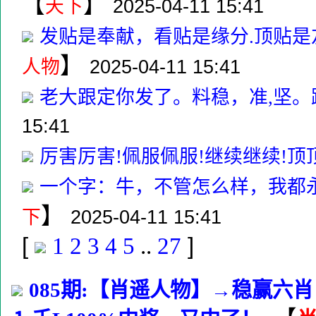
【
】
天下
2025-04-11 15:41
发贴是奉献，看贴是缘分.顶贴是
】
人物
2025-04-11 15:41
老大跟定你发了。料稳，准,坚。
15:41
厉害厉害!佩服佩服!继续继续!顶
一个字：牛，不管怎么样，我都
】
下
2025-04-11 15:41
[
1
2
3
4
5
..
27
]
085期:【肖遥人物】→稳赢六肖←