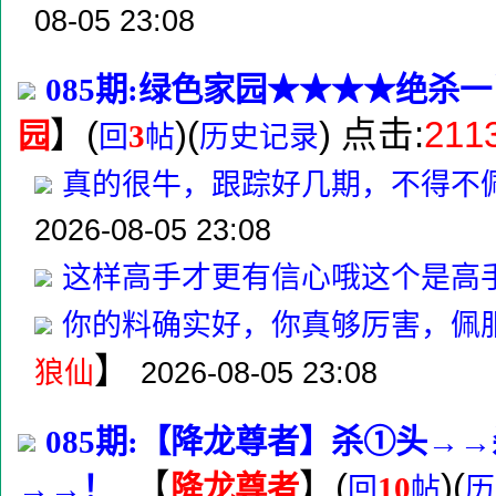
08-05 23:08
085期:绿色家园★★★★绝杀一
】
(
)(
) 点击:
211
园
3
回
帖
历史记录
真的很牛，跟踪好几期，不得不
2026-08-05 23:08
这样高手才更有信心哦这个是高
你的料确实好，你真够厉害，佩
】
狼仙
2026-08-05 23:08
085期:【降龙尊者】杀①头
【
】
(
)(
降龙尊者
→→！
10
回
帖
历