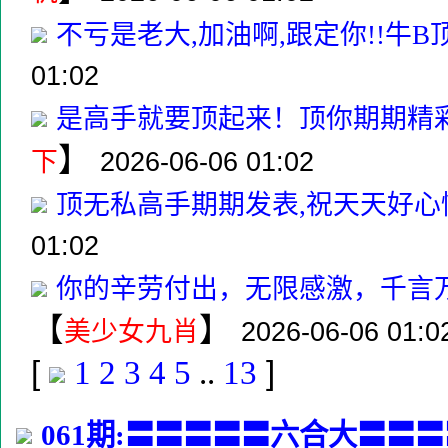
不亏是老大,加油啊,跟定你!!牛
01:02
是高手就要顶起来！顶你期期精
】
下
2026-06-06 01:02
顶无私高手期期发表,祝天天好心
01:02
你的辛劳付出，无限感激，千言
【
】
美少女九肖
2026-06-06 01:0
[
1
2
3
4
5
..
13
]
061期:〓〓〓〓〓六合大〓〓