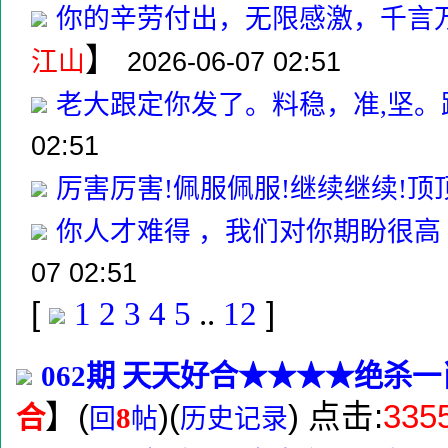
你的辛劳付出，无限感激，千言
】
江山
2026-06-07 02:51
老大跟定你发了。料稳，准,坚。
02:51
厉害厉害!佩服佩服!继续继续!顶
你人才难得 ，我们对你期盼很高
07 02:51
[
1
2
3
4
5
..
12
]
062期 天天好合★★★★绝杀一肖
】
(
)(
) 点击:
335
合
8
回
帖
历史记录