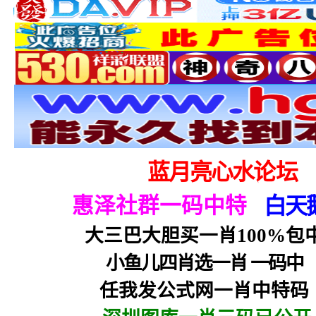
蓝月亮心水
论坛
白天
惠泽社群一码中特
大三巴大胆买一肖100%包
小
鱼儿四肖选一肖 一码中
任我发公式网一肖中特
码