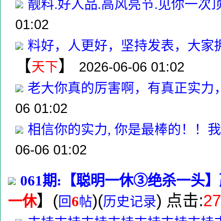
靓料.好人品.高风亮节.见你一次
01:02
料好，人更好，坚持发表，大家
【
】
天下
2026-06-06 01:02
老大你真的厉害啊，有真正实力
06 01:02
相信你的实力, 你是最棒的！！我要把
06-06 01:02
061期:【聪明一休③绝杀一头
】
(
)(
) 点击:
27
一休
6
回
帖
历史记录