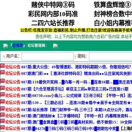
赌侠中特网③码
铁算盘辉煌③
彩民网内部10码准
封神榜合数中
二四六站长推荐
白小姐内幕推
公告栏:任我发宗旨:造福彩民,制止外围,打击庄家!欢迎各路高手
责任声明：以上下内容均为赞助商六合彩广告内容,本站不
『
任我发
』 论坛管理員：
y
用户名：
y
密码：
论坛公告
087期:
重大公告：49智博澳彩、港彩特码期期55倍，你敢相信吗
论坛公告
087期澳门彩:●●〖 惠泽社群特码㊣〗精准出码●●让庄家闻风丧胆
论坛公告
087期:
118最快开奖网→█内幕一肖一码→█连准10期→██黑庄恶
论坛公告
087期
【六合至尊高手坛】单双主三码●单双主三码●已连准15期
论坛公告
087期:
08730
.com小鱼儿→公式规律【③肖③码】【平特一肖】连
论坛公告
087期:
530→【三期必出】→连准28期★稳中★高手★全网发布★
论坛公告
087期
:
站长推荐【澳门财神爷一码.三中三】本期18点分公开，轰
论坛公告
087期:
澳门摇钱树★【二字爆特码】【平特一肖】内幕精准资料→
论坛公告
087期:
澳门█金算盘█①码█①码█真材实料，绝不做假15：30全
论坛公告
087期:
█84276█①码①码①码①码①码3中3█期期包中奖█
【上海