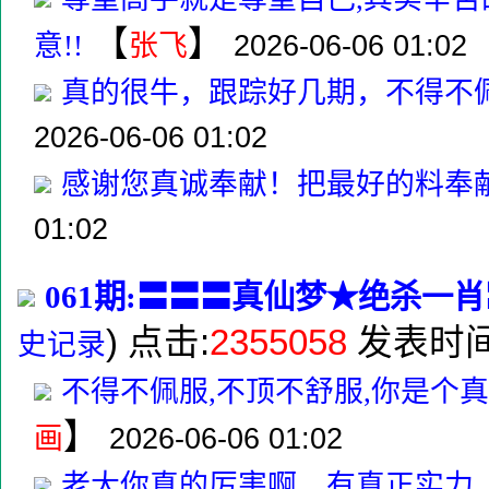
【
】
意!!
张飞
2026-06-06 01:02
真的很牛，跟踪好几期，不得不
2026-06-06 01:02
感谢您真诚奉献！把最好的料奉
01:02
061期:〓〓〓真仙梦★绝杀一
) 点击:
2355058
发表时间
史记录
不得不佩服,不顶不舒服,你是个真正
】
画
2026-06-06 01:02
老大你真的厉害啊，有真正实力