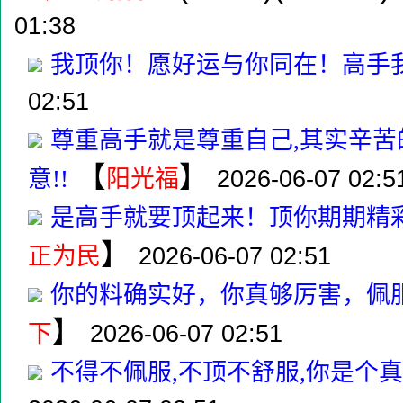
01:38
我顶你！愿好运与你同在！高手
02:51
尊重高手就是尊重自己,其实辛苦
【
】
意!!
阳光福
2026-06-07 02:5
是高手就要顶起来！顶你期期精
】
正为民
2026-06-07 02:51
你的料确实好，你真够厉害，佩
】
下
2026-06-07 02:51
不得不佩服,不顶不舒服,你是个真正