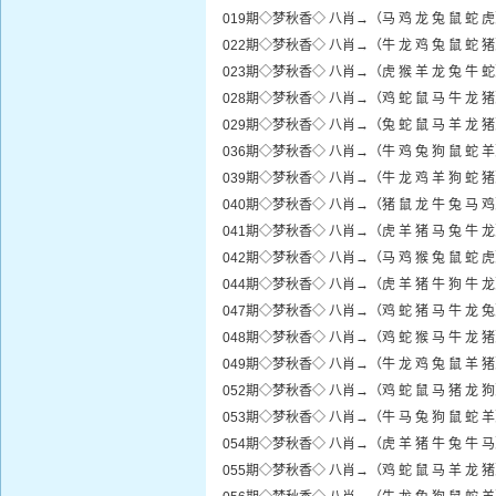
019期◇梦秋香◇ 八肖→（马 鸡 龙 兔 鼠 蛇 
022期◇梦秋香◇ 八肖→（牛 龙 鸡 兔 鼠 蛇 
023期◇梦秋香◇ 八肖→（虎 猴 羊 龙 兔 牛 
028期◇梦秋香◇ 八肖→（鸡 蛇 鼠 马 牛 龙 
029期◇梦秋香◇ 八肖→（兔 蛇 鼠 马 羊 龙 
036期◇梦秋香◇ 八肖→（牛 鸡 兔 狗 鼠 蛇 
039期◇梦秋香◇ 八肖→（牛 龙 鸡 羊 狗 蛇 
040期◇梦秋香◇ 八肖→（猪 鼠 龙 牛 兔 马 
041期◇梦秋香◇ 八肖→（虎 羊 猪 马 兔 牛 
042期◇梦秋香◇ 八肖→（马 鸡 猴 兔 鼠 蛇 
044期◇梦秋香◇ 八肖→（虎 羊 猪 牛 狗 牛 
047期◇梦秋香◇ 八肖→（鸡 蛇 猪 马 牛 龙 
048期◇梦秋香◇ 八肖→（鸡 蛇 猴 马 牛 龙 
049期◇梦秋香◇ 八肖→（牛 龙 鸡 兔 鼠 羊 
052期◇梦秋香◇ 八肖→（鸡 蛇 鼠 马 猪 龙 
053期◇梦秋香◇ 八肖→（牛 马 兔 狗 鼠 蛇 
054期◇梦秋香◇ 八肖→（虎 羊 猪 牛 兔 牛 
055期◇梦秋香◇ 八肖→（鸡 蛇 鼠 马 羊 龙 