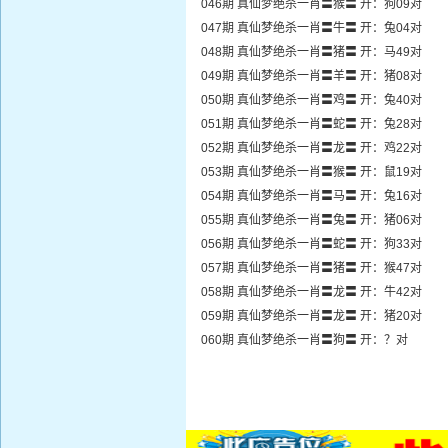
046期 真仙梦绝杀一肖〓猴〓 开：狗09对
047期 真仙梦绝杀一肖〓牛〓 开：兔04对
048期 真仙梦绝杀一肖〓猪〓 开：马49对
049期 真仙梦绝杀一肖〓羊〓 开：猪08对
050期 真仙梦绝杀一肖〓鸡〓 开：兔40对
051期 真仙梦绝杀一肖〓蛇〓 开：兔28对
052期 真仙梦绝杀一肖〓龙〓 开：鸡22对
053期 真仙梦绝杀一肖〓猴〓 开：鼠19对
054期 真仙梦绝杀一肖〓马〓 开：兔16对
055期 真仙梦绝杀一肖〓兔〓 开：猪06对
056期 真仙梦绝杀一肖〓蛇〓 开：狗33对
057期 真仙梦绝杀一肖〓猪〓 开：猴47对
058期 真仙梦绝杀一肖〓龙〓 开：牛42对
059期 真仙梦绝杀一肖〓龙〓 开：猪20对
060期 真仙梦绝杀一肖〓狗〓 开：？对