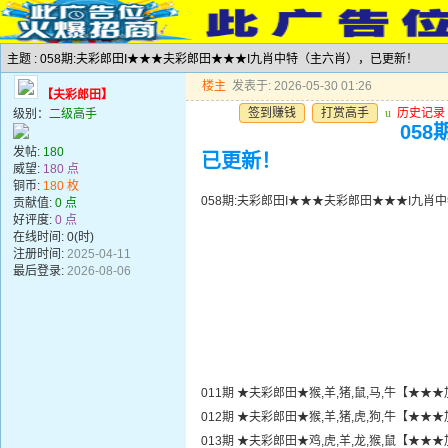
主题 : 058期:夫彩郎田I★★★夫彩郎田★★★I九肖中特（主六肖），已更新！
楼主
发表于: 2026-05-30 01:26
【夫彩郎田】
签到赚钱
打赏高手
u
历史记录
级别：
二级高手
05
发帖:
180
已更新！
威望:
180 点
铜币:
180 枚
058期:夫彩郎田I★★★夫彩郎田★★★I九
贡献值:
0 点
好评度:
0 点
在线时间: 0(时)
注册时间:
2025-04-11
最后登录:
2026-08-06
011期 ★夫彩郎田★猴,羊,猪,鼠,马,牛【★★★
012期 ★夫彩郎田★猴,羊,猪,虎,狗,牛【★★★
013期 ★夫彩郎田★鸡,虎,羊,龙,猴,鼠【★★★