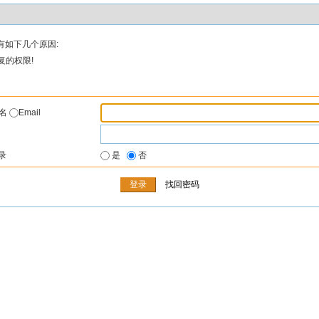
有如下几个原因:
复的权限!
户名
Email
录
是
否
找回密码