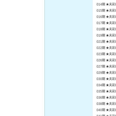
014期 ★夫
015期 ★夫
016期 ★夫
017期 ★夫
018期 ★夫
019期 ★夫
021期 ★夫
022期 ★夫
023期 ★夫
026期 ★夫
027期 ★夫
029期 ★夫
030期 ★夫
034期 ★夫
035期 ★夫
036期 ★夫
038期 ★夫
040期 ★夫