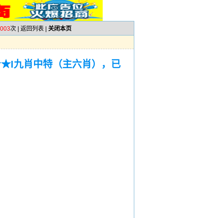
003
次 |
返回列表
|
关闭本页
★★I九肖中特（主六肖），已