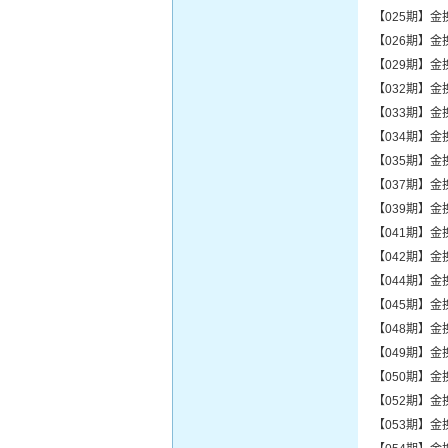
【025期】金
【026期】金
【029期】金
【032期】金
【033期】金
【034期】金
【035期】金
【037期】金
【039期】金
【041期】金
【042期】金
【044期】金
【045期】金
【048期】金
【049期】金
【050期】金
【052期】金
【053期】金