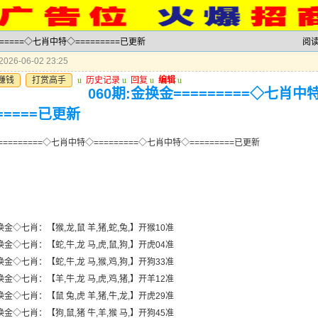
======◇七肖中特◇=========已更新
阅
026-06-02 23:25
赚钱
打赏高手
u
历史记录
u
回复
u
编辑
u
060期:金换金=========◇七肖中
=====已更新
=========◇七肖中特◇=========◇七肖中特◇=========已更新
换金◇七肖：【猴,龙,鼠 羊,猪,蛇,兔,】开猴10准
换金◇七肖：【蛇,牛,龙 马,虎,鼠,狗,】开虎04准
换金◇七肖：【蛇,牛,龙 马,猴,鸡,狗,】开狗33准
换金◇七肖：【羊,牛,龙 马,虎,鸡,猪,】开羊12准
换金◇七肖：【鼠 兔,虎 羊,猪,牛,龙,】开虎29准
换金◇七肖：【狗,鼠,猪 牛,羊,猴 马,】开狗45准