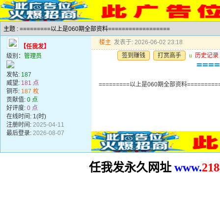
主题 : =========以上是060期全部资料==================
楼主
发表于: 2026-06-02 23:18
【任我发】
签到赚钱
打赏高手
u
历史记录
级别：
管理员
===
发帖:
187
威望:
181 点
=========以上是060期全部资料==========
铜币:
187 枚
贡献值:
0 点
好评度:
0 点
在线时间: 1(时)
注册时间:
2025-04-11
最后登录:
2026-08-07
任我发永久网址
www.
2
18