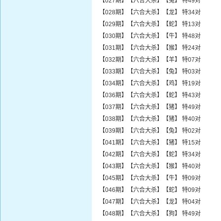
【027期】【六合大杀】【兔】 特49对
【028期】【六合大杀】【龙】 特34对
【029期】【六合大杀】【蛇】 特13对
【030期】【六合大杀】【牛】 特48对
【031期】【六合大杀】【猴】 特24对
【032期】【六合大杀】【羊】 特07对
【033期】【六合大杀】【兔】 特03对
【034期】【六合大杀】【鸡】 特19对
【036期】【六合大杀】【蛇】 特43对
【037期】【六合大杀】【猪】 特49对
【038期】【六合大杀】【猪】 特40对
【039期】【六合大杀】【兔】 特02对
【041期】【六合大杀】【猪】 特15对
【042期】【六合大杀】【蛇】 特34对
【043期】【六合大杀】【猴】 特40对
【045期】【六合大杀】【牛】 特09对
【046期】【六合大杀】【蛇】 特09对
【047期】【六合大杀】【龙】 特04对
【048期】【六合大杀】【狗】 特49对