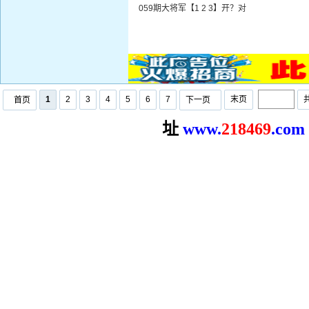
059期大将军【1 2 3】开？对
1
2
3
4
5
6
7
末页
首页
下一页
址
www.
2
18469
.com