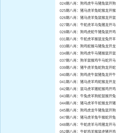
024期八肖：狗鸡虎牛马猪兔鼠开狗
025期八肖：猪马虎羊兔蛇猴龙开猴
026期八肖：猪马虎羊兔鼠猴龙开鼠
027期八肖：牛蛇虎羊马兔猪龙开马
028期八肖：狗鸡虎蛇牛猪兔鼠开鸡
031期八肖：牛蛇虎羊猴鼠龙兔开羊
033期八肖：狗鸡蛇猴马猪兔龙开龙
034期八肖：狗鸡虎牛马猪猴鼠开鼠
037期八肖：狗羊鼠猴鸡牛马蛇开马
039期八肖：猪牛虎羊兔蛇狗龙开蛇
040期八肖：狗鸡虎牛鼠猪兔龙开牛
041期八肖：猪马虎羊鸡蛇猴龙开龙
042期八肖：鼠马虎羊猪蛇猴鸡开鸡
043期八肖：牛兔虎羊狗蛇鼠猴开兔
044期八肖：猪马虎羊牛蛇猴龙开猪
045期八肖：狗鸡虎龙牛猪兔鼠开狗
047期八肖：猪马虎羊兔牛猴蛇开兔
048期八肖：牛蛇虎羊马鸡猪龙开马
052期八肖：牛蛇鸡羊猴鼠虎猪开鸡