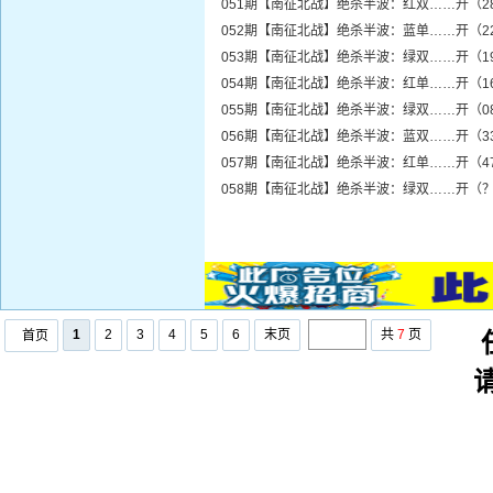
051期【南征北战】绝杀半波：红双……开（2
052期【南征北战】绝杀半波：蓝单……开（2
053期【南征北战】绝杀半波：绿双……开（1
054期【南征北战】绝杀半波：红单……开（1
055期【南征北战】绝杀半波：绿双……开（0
056期【南征北战】绝杀半波：蓝双……开（3
057期【南征北战】绝杀半波：红单……开（4
058期【南征北战】绝杀半波：绿双……开（
1
2
3
4
5
6
末页
共
7
页
首页
任