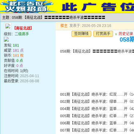
主题 : 058期:【南征北战】〓〓〓〓〓〓〓绝杀半波〓〓〓〓〓〓
楼主
发表于: 2026-05-28 23:16
【南征北战】
签到赚钱
打赏高手
u
历史记录
级别：
二级高手
05
发帖:
181
威望:
181 点
058期:【南征北战】〓〓〓〓〓〓〓绝杀半波
铜币:
181 枚
贡献值:
0 点
好评度:
0 点
在线时间: 1(时)
注册时间:
2025-04-11
最后登录:
2026-08-08
001期【南征北战】绝杀半波：红双……开（1
002期【南征北战】绝杀半波：绿单……开（0
004期【南征北战】绝杀半波：蓝单……开（4
005期【南征北战】绝杀半波：红单……开（2
006期【南征北战】绝杀半波：蓝单……开（4
007期【南征北战】绝杀半波：红单……开（4