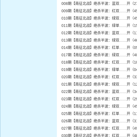
008期【南征北战】绝杀半波：蓝双……开（2
009期【南征北战】绝杀半波：红双……开（4
010期【南征北战】绝杀半波：绿双……开（4
011期【南征北战】绝杀半波：绿单……开（1
012期【南征北战】绝杀半波：蓝双……开（1
013期【南征北战】绝杀半波：绿双……开（4
014期【南征北战】绝杀半波：红单……开（0
017期【南征北战】绝杀半波：绿双……开（4
018期【南征北战】绝杀半波：红双……开（1
019期【南征北战】绝杀半波：绿单……开（0
020期【南征北战】绝杀半波：红双……开（3
021期【南征北战】绝杀半波：绿双……开（1
022期【南征北战】绝杀半波：蓝双……开（3
023期【南征北战】绝杀半波：红双……开（2
024期【南征北战】绝杀半波：绿双……开（4
025期【南征北战】绝杀半波：红单……开（1
026期【南征北战】绝杀半波：蓝双……开（3
027期【南征北战】绝杀半波：红双……开（4
030期【南征北战】绝杀半波：红双……开（4