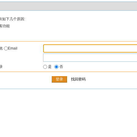
有如下几个原因:
索功能
户名
Email
录
是
否
找回密码