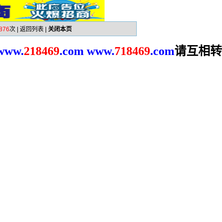
876
次 |
返回列表
|
关闭本页
请互相转
www.
2
18469
.com
www.
718469
.com