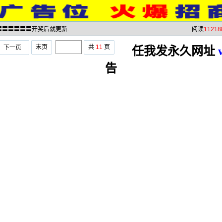
波〓〓〓〓〓〓开奖后就更新.
阅读
11218
末页
共
11
页
下一页
任我发永久网址
告