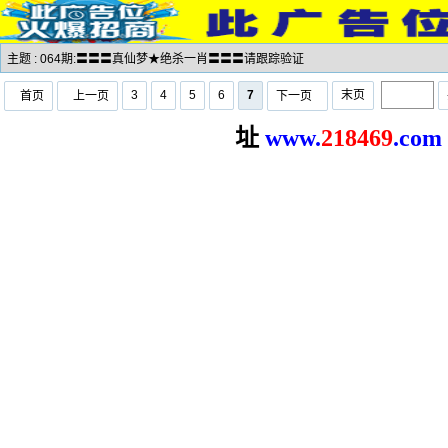
主题 : 064期:〓〓〓真仙梦★绝杀一肖〓〓〓请跟踪验证
3
4
5
6
7
末页
首页
上一页
下一页
址
www.
2
18469
.com