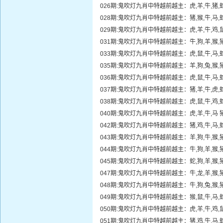
026期:鬼吹灯九肖中特越前越主：虎,羊,牛,猪,蛇,
028期:鬼吹灯九肖中特越前越主：猪,猴,牛,马,蛇,
029期:鬼吹灯九肖中特越前越主：虎,羊,牛,鸡,鼠,
031期:鬼吹灯九肖中特越前越主：牛,狗,羊,猴,猪,
033期:鬼吹灯九肖中特越前越主：虎,鼠,牛,马,蛇,
035期:鬼吹灯九肖中特越前越主：羊,狗,兔,猴,猪,
036期:鬼吹灯九肖中特越前越主：虎,鼠,牛,马,蛇,
037期:鬼吹灯九肖中特越前越主：猪,羊,牛,虎,蛇,
038期:鬼吹灯九肖中特越前越主：虎,鼠,牛,鸡,蛇,
040期:鬼吹灯九肖中特越前越主：虎,羊,牛,马 猪,
042期:鬼吹灯九肖中特越前越主：猪,鸡,牛,马,蛇,
043期:鬼吹灯九肖中特越前越主：羊,狗,牛,猴,猪,
044期:鬼吹灯九肖中特越前越主：牛,狗,羊,猴,猪,
045期:鬼吹灯九肖中特越前越主：蛇,狗,羊,猴,猪,
047期:鬼吹灯九肖中特越前越主：牛,龙,羊,猴,猪,
048期:鬼吹灯九肖中特越前越主：牛,狗,兔,猴,猪,
049期:鬼吹灯九肖中特越前越主：猴,鼠,牛,马,蛇,
050期:鬼吹灯九肖中特越前越主：虎,羊,牛,鸡,鼠,
051期:鬼吹灯九肖中特越前越主：猪,鸡,牛,马,蛇,