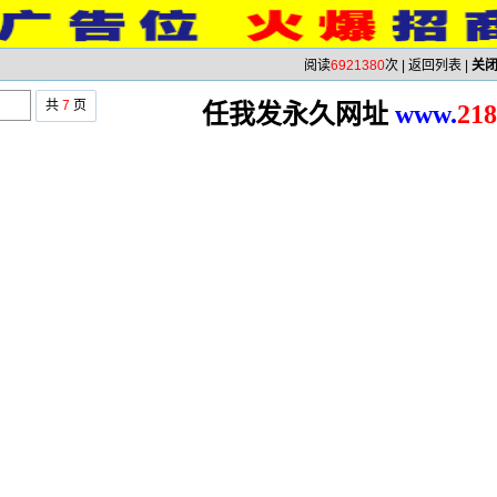
阅读
6921380
次 |
返回列表
|
关
共
7
页
任我发永久网址
www.
2
18