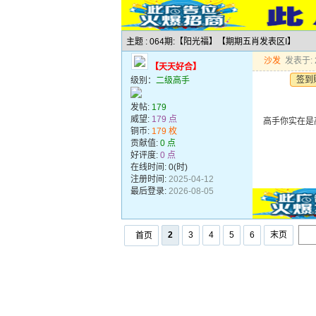
主题 : 064期:【阳光福】【期期五肖发表区I】
沙发
发表于: 2
【天天好合】
签到
级别：
二级高手
发帖:
179
威望:
179 点
高手你实在是
铜币:
179 枚
贡献值:
0 点
好评度:
0 点
在线时间: 0(时)
注册时间:
2025-04-12
最后登录:
2026-08-05
2
3
4
5
6
末页
首页