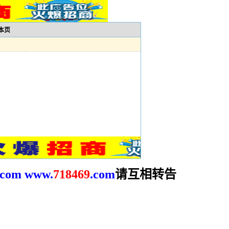
本页
请互相转告
.com
www.
718469
.com