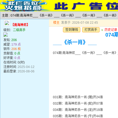
主题 : 074期:南海神尼___《杀一肖》___《杀一肖》___《杀一肖》___《杀一肖》
楼主
发表于: 2026-07-08 22:45
【南海神尼】
签到赚钱
打赏高手
u
历史记录
级别：
二级高手
07
发帖:
206
___《杀一肖》___
威望:
179 点
铜币:
206 枚
074期:南海神尼___《杀一肖》___《杀一肖》
贡献值:
0 点
好评度:
0 点
在线时间: 0(时)
注册时间:
2025-04-12
最后登录:
2026-08-06
031期：南海神尼杀一肖 {猪}开24准
032期：南海神尼杀一肖 {蛇}开07准
034期：南海神尼杀一肖 {龙}开19准
035期：南海神尼杀一肖 {牛}开44准