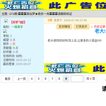
主题 : 074期:〓〓〓真仙梦★绝杀一肖〓〓〓请跟踪验证
8楼
发表于: 2026-07-08 22:48
【天宇飞虹】
签到赚钱
打赏高手
u
历史记录
级别：
一级高手
老大!
发帖:
1
威望:
0 点
老大!把你的好料顶上去,让更多的人受益!!!!!!
铜币:
1 枚
贡献值:
0 点
好评度:
0 点
在线时间: 9(时)
注册时间:
2025-04-12
最后登录:
2026-08-07
4
5
6
7
8
9
共
9
页
首页
上一页
任