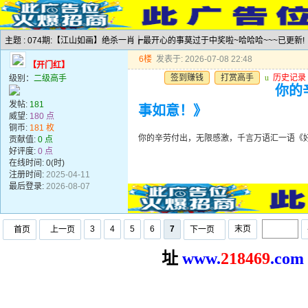
主题 : 074期:【江山如画】绝杀一肖┢最开心的事莫过于中奖啦~哈哈哈~~~已更新!
6楼
发表于: 2026-07-08 22:48
【开门红】
签到赚钱
打赏高手
u
历史记录
级别：
二级高手
你的
发帖:
181
事如意！》
威望:
180 点
铜币:
181 枚
你的辛劳付出，无限感激，千言万语汇一语《
贡献值:
0 点
好评度:
0 点
在线时间: 0(时)
注册时间:
2025-04-11
最后登录:
2026-08-07
3
4
5
6
7
末页
首页
上一页
下一页
址
www.
2
18469
.com