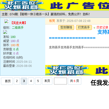
主题 : 074期:【聪明一休③绝杀一头】赢钱的好料，免费公开！劲料！
板凳
发表于: 2026-07-08 22:48
【灭庄大哥】
签到赚钱
打赏高手
u
历史记录
级别：
二级高手
支持高
发帖:
180
================
威望:
180 点
铜币:
180 枚
支持高手支持高手支持高手=================
贡献值:
0 点
好评度:
0 点
在线时间: 0(时)
注册时间:
2025-04-11
最后登录:
2026-08-06
2
3
4
5
末页
共
6
页
首页
任我发