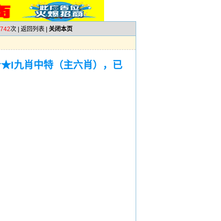
742
次 |
返回列表
|
关闭本页
★★I九肖中特（主六肖），已