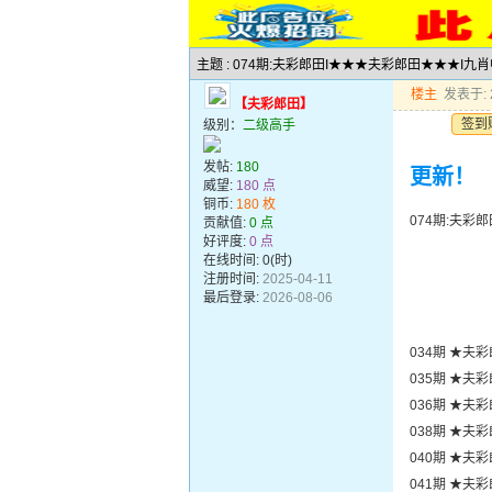
主题 : 074期:夫彩郎田I★★★夫彩郎田★★★I
楼主
发表于: 2
【夫彩郎田】
签到
级别：
二级高手
发帖:
180
更新！
威望:
180 点
铜币:
180 枚
074期:夫
贡献值:
0 点
好评度:
0 点
在线时间: 0(时)
注册时间:
2025-04-11
最后登录:
2026-08-06
034期 ★夫
035期 ★夫
036期 ★夫
038期 ★夫
040期 ★夫
041期 ★夫