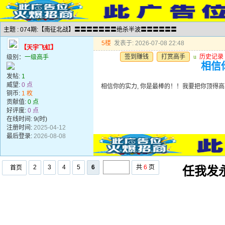
主题 : 074期:【南征北战】〓〓〓〓〓〓〓绝杀半波〓〓〓〓〓〓
5楼
发表于: 2026-07-08 22:48
【天宇飞虹】
签到赚钱
打赏高手
u
历史记录
级别：
一级高手
相信
发帖:
1
威望:
0 点
相信你的实力, 你是最棒的！！我要把你顶得高
铜币:
1 枚
贡献值:
0 点
好评度:
0 点
在线时间: 9(时)
注册时间:
2025-04-12
最后登录:
2026-08-08
2
3
4
5
6
共
6
页
首页
任我发永