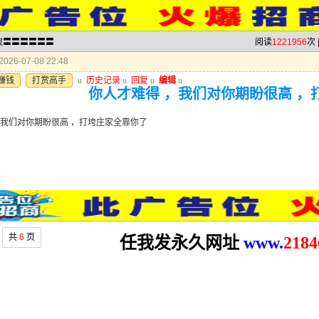
半波〓〓〓〓〓〓
阅读
1221956
次 
026-07-08 22:48
赚钱
打赏高手
u
历史记录
u
回复
u
编辑
u
你人才难得 ，我们对你期盼很高 ，
，我们对你期盼很高 ，打垮庄家全靠你了
共
6
页
任我发永久网址
www.
2
184