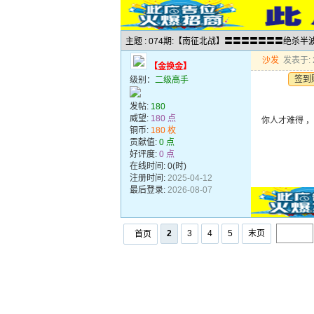
主题 : 074期:【南征北战】〓〓〓〓〓〓〓绝杀
沙发
发表于: 2
【金换金】
签到
级别：
二级高手
发帖:
180
威望:
180 点
你人才难得 
铜币:
180 枚
贡献值:
0 点
好评度:
0 点
在线时间: 0(时)
注册时间:
2025-04-12
最后登录:
2026-08-07
2
3
4
5
末页
首页