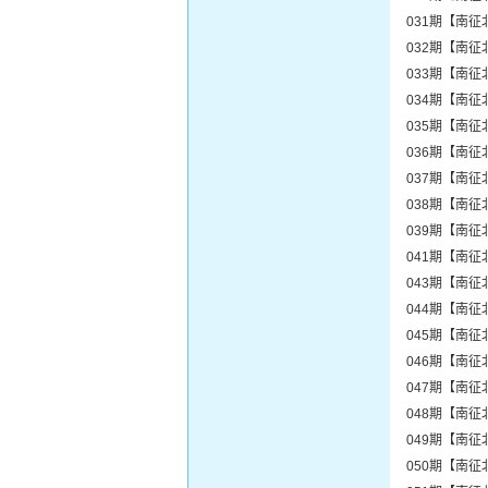
031期【南
032期【南
033期【南
034期【南
035期【南
036期【南
037期【南
038期【南
039期【南
041期【南
043期【南
044期【南
045期【南
046期【南
047期【南
048期【南
049期【南
050期【南