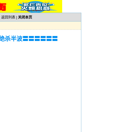
|
返回列表
|
关闭本页
〓绝杀半波〓〓〓〓〓〓