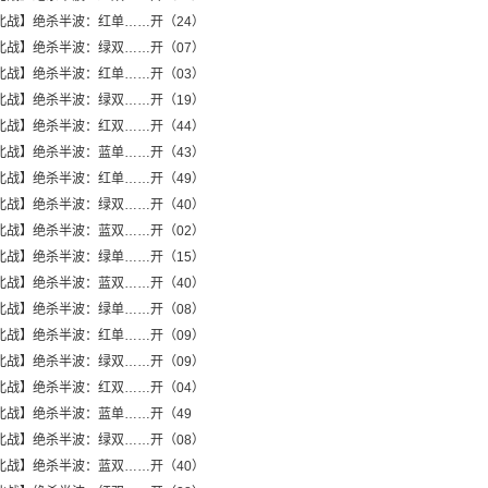
征北战】绝杀半波：红单……开（24）
征北战】绝杀半波：绿双……开（07）
征北战】绝杀半波：红单……开（03）
征北战】绝杀半波：绿双……开（19）
征北战】绝杀半波：红双……开（44）
征北战】绝杀半波：蓝单……开（43）
征北战】绝杀半波：红单……开（49）
征北战】绝杀半波：绿双……开（40）
征北战】绝杀半波：蓝双……开（02）
征北战】绝杀半波：绿单……开（15）
征北战】绝杀半波：蓝双……开（40）
征北战】绝杀半波：绿单……开（08）
征北战】绝杀半波：红单……开（09）
征北战】绝杀半波：绿双……开（09）
征北战】绝杀半波：红双……开（04）
征北战】绝杀半波：蓝单……开（49
征北战】绝杀半波：绿双……开（08）
征北战】绝杀半波：蓝双……开（40）