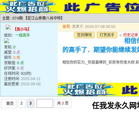
主题 : 074期:【定江山参赛八肖中特】
板凳
发表于: 2026-07-08 00:50
【吴小马】
签到赚钱
打赏高手
u
历史记录
级别：
一级高手
相信
发帖:
0
的高手了．期望你能继续发
威望:
0 点
铜币:
0 枚
相信你的实力,_你是最棒的_彩民有你发大财
贡献值:
0 点
好评度:
0 点
在线时间: 92(时)
注册时间:
2025-04-11
最后登录:
2026-08-06
2
3
共
3
页
首页
任我发永久网