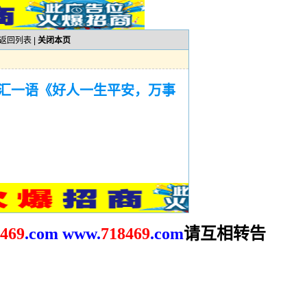
返回列表
|
关闭本页
汇一语《好人一生平安，万事
请互相转告
469
.com
www.
718469
.com