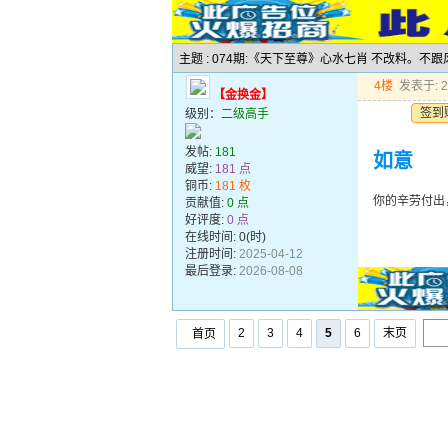
主题 : 074期:《天下至尊》心水七肖 不改料。不
4楼
发表于: 20
【金换金】
签到
级别：
二级高手
发帖:
181
如意
威望:
181 点
铜币:
181 枚
你的辛劳付出
贡献值:
0 点
好评度:
0 点
在线时间: 0(时)
注册时间:
2025-04-12
最后登录:
2026-08-08
2
3
4
5
6
末页
首页