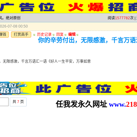
跟风。绝对原创
阅读
1577782
次 |
26-07-08 00:50
赚钱
打赏高手
u
历史记录
u
回复
u
编辑
u
你的辛劳付出，无限感激，千言万语
，无限感激，千言万语汇一语《好人一生平安，万事如意
共
7
页
任我发永久网址
www.
2
18