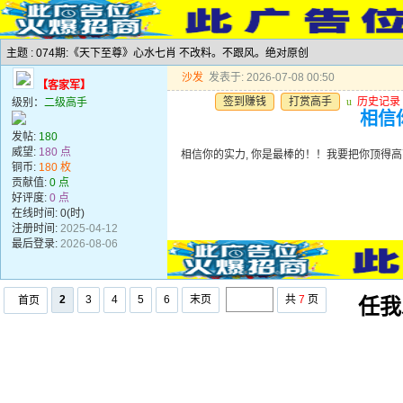
主题 : 074期:《天下至尊》心水七肖 不改料。不跟风。绝对原创
沙发
发表于: 2026-07-08 00:50
【客家军】
签到赚钱
打赏高手
u
历史记录
级别：
二级高手
相信
发帖:
180
威望:
180 点
相信你的实力, 你是最棒的！！我要把你顶得
铜币:
180 枚
贡献值:
0 点
好评度:
0 点
在线时间: 0(时)
注册时间:
2025-04-12
最后登录:
2026-08-06
2
3
4
5
6
末页
共
7
页
首页
任我