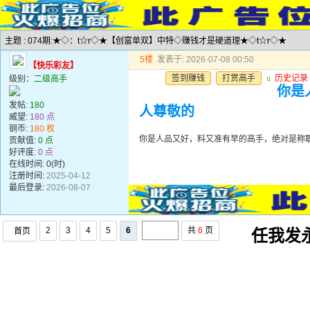
主题 : 074期:★◇：t☆r◇★【创富单双】中特◇赚钱才是硬道理★◇t☆r◇★
5楼
发表于: 2026-07-08 00:50
【快乐彩友】
签到赚钱
打赏高手
u
历史记录
级别：
二级高手
你是
发帖:
180
人尊敬的
威望:
180 点
铜币:
180 枚
你是人品又好，料又准有早的高手，绝对是称
贡献值:
0 点
好评度:
0 点
在线时间: 0(时)
注册时间:
2025-04-12
最后登录:
2026-08-07
2
3
4
5
6
共
6
页
首页
任我发永