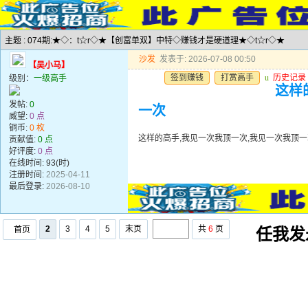
主题 : 074期:★◇：t☆r◇★【创富单双】中特◇赚钱才是硬道理★◇t☆r◇★
沙发
发表于: 2026-07-08 00:50
【吴小马】
签到赚钱
打赏高手
u
历史记录
级别：
一级高手
这样
发帖:
0
一次
威望:
0 点
铜币:
0 枚
这样的高手,我见一次我顶一次,我见一次我顶一
贡献值:
0 点
好评度:
0 点
在线时间: 93(时)
注册时间:
2025-04-11
最后登录:
2026-08-10
2
3
4
5
末页
共
6
页
首页
任我发