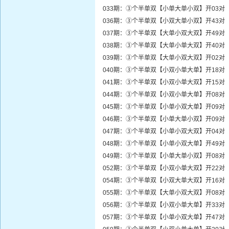
033期：③个半单双【小单大单小双】开03对
036期：③个半单双【小双大单小双】开43对
037期：③个半单双【大单小双大双】开49对
038期：③个半单双【大单小单大双】开40对
039期：③个半单双【大单小双大双】开02对
040期：③个半单双【小双小单大单】开18对
041期：③个半单双【小双小单大双】开15对
044期：③个半单双【小双小单大单】开08对
045期：③个半单双【小单小双大单】开09对
046期：③个半单双【小单大单小双】开09对
047期：③个半单双【小单小双大双】开04对
048期：③个半单双【小单小双大单】开49对
049期：③个半单双【小单大单小双】开08对
052期：③个半单双【小双小单大双】开22对
054期：③个半单双【小双大单大双】开16对
055期：③个半单双【大单小双大双】开08对
056期：③个半单双【小双小单大单】开33对
057期：③个半单双【小单小双大单】开47对