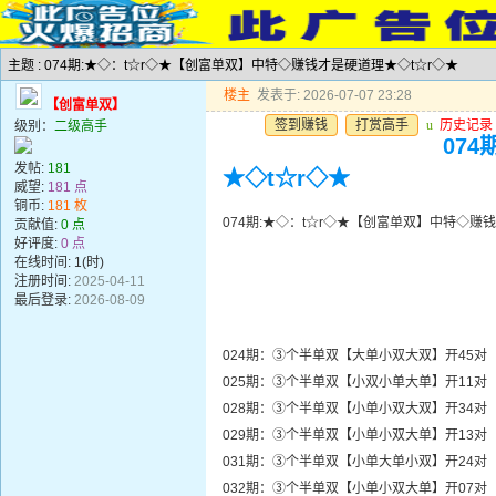
主题 : 074期:★◇：t☆r◇★【创富单双】中特◇赚钱才是硬道理★◇t☆r◇★
楼主
发表于: 2026-07-07 23:28
【创富单双】
签到赚钱
打赏高手
u
历史记录
级别：
二级高手
07
发帖:
181
★◇t☆r◇★
威望:
181 点
铜币:
181 枚
074期:★◇：t☆r◇★【创富单双】中特◇赚
贡献值:
0 点
好评度:
0 点
在线时间: 1(时)
注册时间:
2025-04-11
最后登录:
2026-08-09
024期：③个半单双【大单小双大双】开45对
025期：③个半单双【小双小单大单】开11对
028期：③个半单双【小单小双大双】开34对
029期：③个半单双【小单小双大单】开13对
031期：③个半单双【小单大单小双】开24对
032期：③个半单双【小单小双大单】开07对