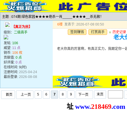
主题 : 074期:绿色家园★★★★绝杀一肖_____★★★★__杀无赦！
6楼
发表于: 2026-07-08 00:50
【真正为民】
签到赚钱
打赏高手
u
历史记录
级别：
二级高手
老大
发帖:
106
威望:
11 点
老大你真的厉害啊，有真正实力，我跟定你一
铜币:
106 枚
贡献值:
0 点
好评度:
0 点
在线时间: 9(时)
注册时间:
2025-04-24
最后登录:
2026-08-08
5
6
7
8
9
末页
首页
上一页
下一页
址
www.
2
18469
.com