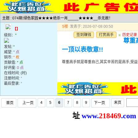
主题 : 074期:绿色家园★★★★绝杀一肖_____★★★★__杀无赦！
5楼
发表于: 2026-07-08 00:50
【】
签到赚钱
打赏高手
u
历史记录
级别：
*
尊重
发帖:
*
一顶以表敬意!!
威望:
* 点
铜币:
* 枚
尊重高手就是尊重自己,其实辛苦的是高手,受益
贡献值:
* 点
好评度:
0 点
在线时间: (时)
注册时间:
*
最后登录:
*
4
5
6
7
8
9
末页
首页
上一页
下一页
址
www.
2
18469
.com