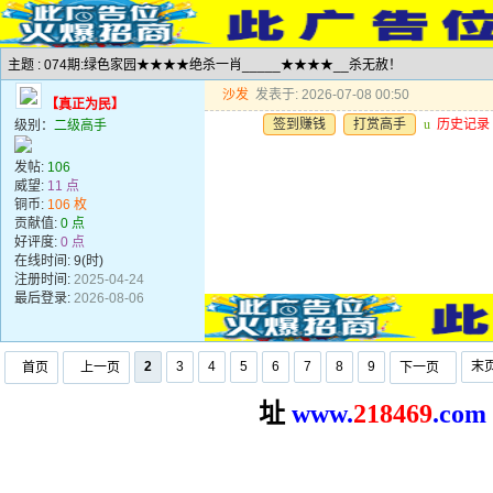
主题 : 074期:绿色家园★★★★绝杀一肖_____★★★★__杀无赦！
沙发
发表于: 2026-07-08 00:50
【真正为民】
签到赚钱
打赏高手
u
历史记录
级别：
二级高手
发帖:
106
威望:
11 点
铜币:
106 枚
贡献值:
0 点
好评度:
0 点
在线时间: 9(时)
注册时间:
2025-04-24
最后登录:
2026-08-06
2
3
4
5
6
7
8
9
末
首页
上一页
下一页
址
www.
2
18469
.com