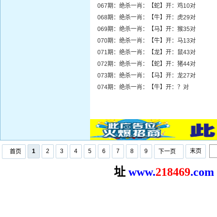
067期：绝杀一肖：【蛇】开：鸡10对
068期：绝杀一肖：【牛】开：虎29对
069期：绝杀一肖：【马】开：猴35对
070期：绝杀一肖：【牛】开：马13对
071期：绝杀一肖：【龙】开：鼠43对
072期：绝杀一肖：【蛇】开：猪44对
073期：绝杀一肖：【马】开：龙27对
074期：绝杀一肖：【牛】开：？对
1
2
3
4
5
6
7
8
9
末页
首页
下一页
址
www.
2
18469
.com