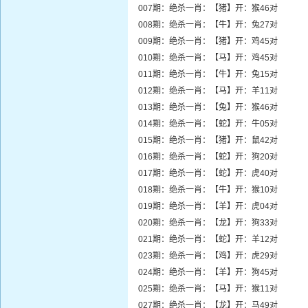
007期：绝杀一肖：【猪】开：猴46对
008期：绝杀一肖：【牛】开：兔27对
009期：绝杀一肖：【猪】开：鸡45对
010期：绝杀一肖：【马】开：鸡45对
011期：绝杀一肖：【牛】开：兔15对
012期：绝杀一肖：【马】开：羊11对
013期：绝杀一肖：【兔】开：猴46对
014期：绝杀一肖：【蛇】开：牛05对
015期：绝杀一肖：【猪】开：鼠42对
016期：绝杀一肖：【蛇】开：狗20对
017期：绝杀一肖：【蛇】开：虎40对
018期：绝杀一肖：【牛】开：猴10对
019期：绝杀一肖：【羊】开：虎04对
020期：绝杀一肖：【龙】开：狗33对
021期：绝杀一肖：【蛇】开：羊12对
023期：绝杀一肖：【鸡】开：虎29对
024期：绝杀一肖：【羊】开：狗45对
025期：绝杀一肖：【马】开：猴11对
027期：绝杀一肖：【龙】开：马49对