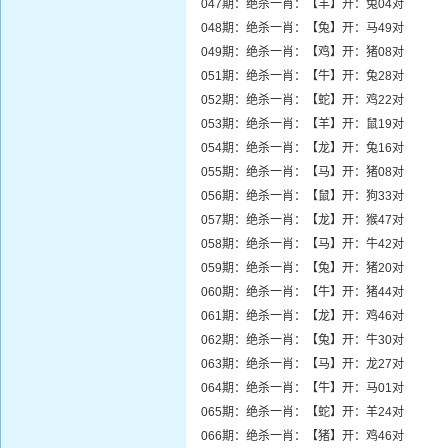
047期：绝杀一肖：【羊】开：兔04对
048期：绝杀一肖：【兔】开：马49对
049期：绝杀一肖：【鸡】开：猪08对
051期：绝杀一肖：【牛】开：兔28对
052期：绝杀一肖：【蛇】开：鸡22对
053期：绝杀一肖：【羊】开：鼠19对
054期：绝杀一肖：【龙】开：兔16对
055期：绝杀一肖：【马】开：猪08对
056期：绝杀一肖：【鼠】开：狗33对
057期：绝杀一肖：【龙】开：猴47对
058期：绝杀一肖：【马】开：牛42对
059期：绝杀一肖：【兔】开：猪20对
060期：绝杀一肖：【牛】开：猪44对
061期：绝杀一肖：【龙】开：鸡46对
062期：绝杀一肖：【兔】开：牛30对
063期：绝杀一肖：【马】开：龙27对
064期：绝杀一肖：【牛】开：马01对
065期：绝杀一肖：【蛇】开：羊24对
066期：绝杀一肖：【猪】开：鸡46对