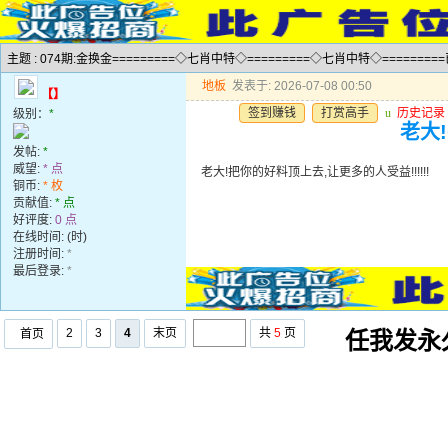
主题 : 074期:金换金=========◇七肖中特◇=========◇七肖中特◇========
地板
发表于: 2026-07-08 00:50
【】
签到赚钱
打赏高手
u
历史记录
级别：
*
老大!
发帖:
*
威望:
* 点
老大!把你的好料顶上去,让更多的人受益!!!!!!
铜币:
* 枚
贡献值:
* 点
好评度:
0 点
在线时间: (时)
注册时间:
*
最后登录:
*
2
3
4
末页
共
5
页
首页
任我发永