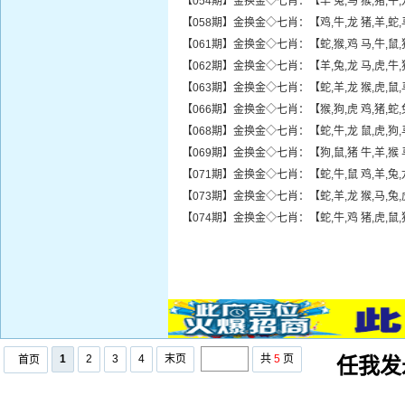
【054期】金换金◇七肖：【羊 兔,马 猴,猪,牛,
【058期】金换金◇七肖：【鸡,牛,龙 猪,羊,蛇,
【061期】金换金◇七肖：【蛇,猴,鸡 马,牛,鼠,
【062期】金换金◇七肖：【羊,兔,龙 马,虎,牛,
【063期】金换金◇七肖：【蛇,羊,龙 猴,虎,鼠,
【066期】金换金◇七肖：【猴,狗,虎 鸡,猪,蛇,
【068期】金换金◇七肖：【蛇,牛,龙 鼠,虎,狗,
【069期】金换金◇七肖：【狗,鼠,猪 牛,羊,猴 
【071期】金换金◇七肖：【蛇,牛,鼠 鸡,羊,兔,
【073期】金换金◇七肖：【蛇,羊,龙 猴,马,兔,
【074期】金换金◇七肖：【蛇,牛,鸡 猪,虎,鼠
1
2
3
4
末页
共
5
页
首页
任我发