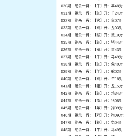
030期：绝杀一肖：【牛】开：羊48对
031期：绝杀一肖：【蛇】开：羊24对
032期：绝杀一肖：【猴】开：鼠07对
033期：绝杀一肖：【鸡】开：龙03对
034期：绝杀一肖：【猴】开：鼠19对
035期：绝杀一肖：【蛇】开：猪44对
036期：绝杀一肖：【鸡】开：鼠43对
037期：绝杀一肖：【牛】开：马49对
038期：绝杀一肖：【蛇】开：兔40对
039期：绝杀一肖：【羊】开：蛇02对
040期：绝杀一肖：【鸡】开：牛18对
041期：绝杀一肖：【猪】开：龙15对
042期：绝杀一肖：【蛇】开：鸡34对
044期：绝杀一肖：【兔】开：猪08对
045期：绝杀一肖：【羊】开：狗09对
046期：绝杀一肖：【鸡】开：狗09对:
047期：绝杀一肖：【蛇】开：兔04对
048期：绝杀一肖：【牛】开：马49对