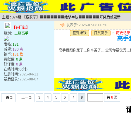
主题 : 074期:【客家军】〓〓〓〓〓〓〓绝杀半波〓〓〓〓〓〓开奖后就更新.
7楼
发表于: 2026-07-08 00:50
【开门红】
签到赚钱
打赏高手
u
历史记录
级别：
二级高手
高手我
发帖:
181
威望:
180 点
高手我跟你定了....你辛苦了.....全网你最优秀..
铜币:
181 枚
贡献值:
0 点
好评度:
0 点
在线时间: 0(时)
注册时间:
2025-04-11
最后登录:
2026-08-07
3
4
5
6
7
8
共
8
页
首页
上一页
任