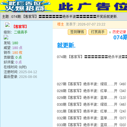
主题 : 074期:【客家军】〓〓〓〓〓〓〓绝杀半波〓〓〓〓〓〓开奖后就更新.
楼主
发表于: 2026-07-07 23:22
【客家军】
签到赚钱
打赏高手
u
历史记录
级别：
二级高手
07
发帖:
180
就更新.
威望:
180 点
铜币:
180 枚
074期:【客家军】〓〓〓〓〓〓〓绝杀半波〓
贡献值:
0 点
好评度:
0 点
在线时间: 0(时)
注册时间:
2025-04-12
最后登录:
2026-08-06
027期【客家军】绝杀半波：绿双……开（49
028期【客家军】绝杀半波：红单……开（34
029期【客家军】绝杀半波：蓝单……开（13
030期【客家军】绝杀半波：绿双……开（46
031期【客家军】绝杀半波：红单……开（24
032期【客家军】绝杀半波：蓝单……开（07
033期【客家军】绝杀半波：蓝双……开（03