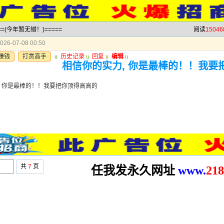
==(今年暂无错！)=====
阅读
15046
26-07-08 00:50
赚钱
打赏高手
u
历史记录
u
回复
u
编辑
u
相信你的实力, 你是最棒的！！我要
, 你是最棒的！！我要把你顶得高高的
共
7
页
任我发永久网址
www.
2
18