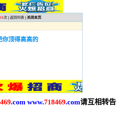
84
次 |
返回列表
|
关闭本页
把你顶得高高的
请互相转告
469
.com
www.
718469
.com