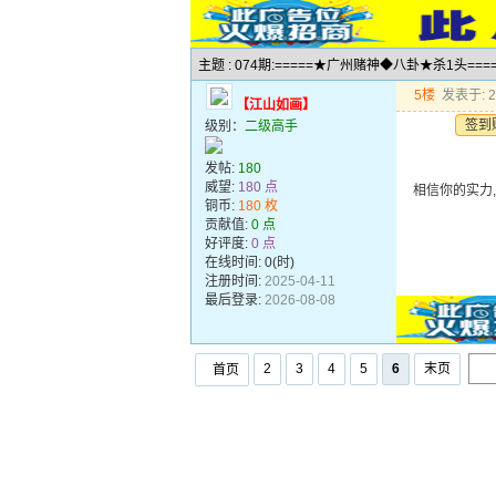
主题 : 074期:=====★广州赌神◆八卦★杀1头===
5楼
发表于: 20
【江山如画】
签到
级别：
二级高手
发帖:
180
威望:
180 点
相信你的实力
铜币:
180 枚
贡献值:
0 点
好评度:
0 点
在线时间: 0(时)
注册时间:
2025-04-11
最后登录:
2026-08-08
2
3
4
5
6
末页
首页