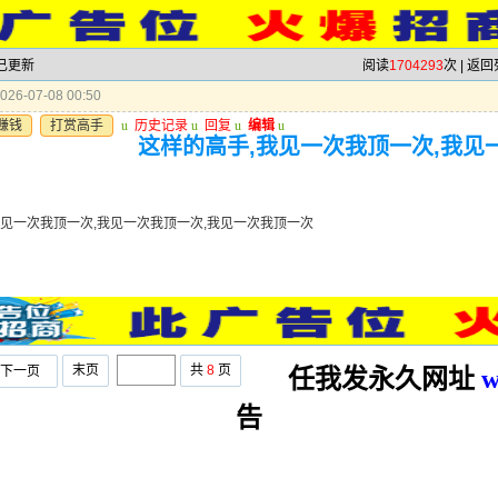
 已更新
阅读
1704293
次 |
返回
26-07-08 00:50
赚钱
打赏高手
u
历史记录
u
回复
u
编辑
u
这样的高手,我见一次我顶一次,我见
我见一次我顶一次,我见一次我顶一次,我见一次我顶一次
末页
共
8
页
下一页
任我发永久网址
w
告