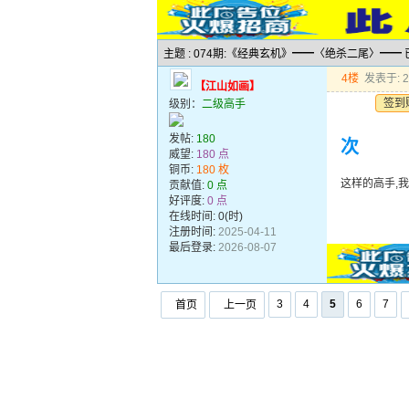
主题 : 074期:《经典玄机》━━〈绝杀二尾〉━━
4楼
发表于: 20
【江山如画】
签到
级别：
二级高手
发帖:
180
次
威望:
180 点
铜币:
180 枚
这样的高手,
贡献值:
0 点
好评度:
0 点
在线时间: 0(时)
注册时间:
2025-04-11
最后登录:
2026-08-07
3
4
5
6
7
首页
上一页