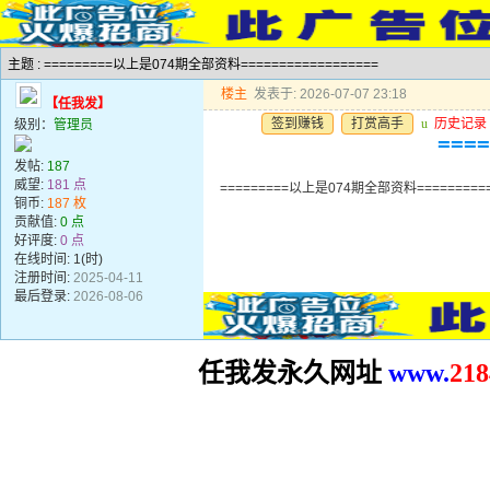
主题 : =========以上是074期全部资料==================
楼主
发表于: 2026-07-07 23:18
【任我发】
签到赚钱
打赏高手
u
历史记录
级别：
管理员
===
发帖:
187
威望:
181 点
=========以上是074期全部资料==========
铜币:
187 枚
贡献值:
0 点
好评度:
0 点
在线时间: 1(时)
注册时间:
2025-04-11
最后登录:
2026-08-06
任我发永久网址
www.
2
18