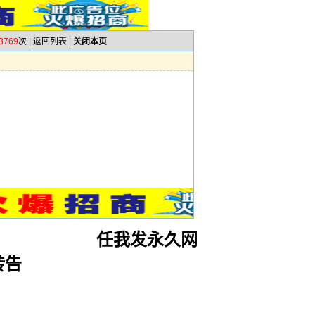
3769
次 |
返回列表
|
关闭本页
任我发永久网
转告