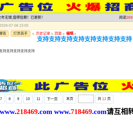
肖全年无错,值得信赖！已更新！
阅读
269
026-07-06 23:05
赚钱
打赏高手
u
历史记录
u
回复
u
编辑
u
支持支持支持支持支持支持支持支持
支持支持支持支持支持
7
8
9
10
11
末页
共
12
页
下一页
请互相
www.
2
18469
.com
www.
718469
.com