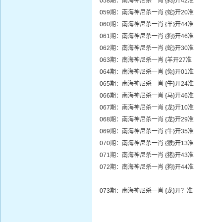
058期：南海神尼杀一肖 {狗}开42准
059期：南海神尼杀一肖 {蛇}开20准
060期：南海神尼杀一肖 {羊}开44准
061期：南海神尼杀一肖 {狗}开46准
062期：南海神尼杀一肖 {蛇}开30准
063期：南海神尼杀一肖 {羊开27准
064期：南海神尼杀一肖 {兔}开01准
065期：南海神尼杀一肖 {牛}开24准
066期：南海神尼杀一肖 {马}开46准
067期：南海神尼杀一肖 {龙}开10准
068期：南海神尼杀一肖 {龙}开29准
069期：南海神尼杀一肖 {牛}开35准
070期：南海神尼杀一肖 {猴}开13准
071期：南海神尼杀一肖 {猪}开43准
072期：南海神尼杀一肖 {狗}开44准
073期：南海神尼杀一肖 {龙}开？准